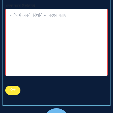
आपका संदेश (वैकल्पिक)