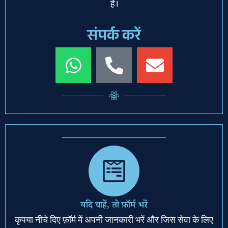
हैं।
संपर्क करें
W
P
E
h
h
n
a
o
v
t
n
e
s
e
l
a
-
o
p
a
p
p
l
e
t
यदि चाहें, तो फ़ॉर्म भरें
कृपया नीचे दिए फ़ॉर्म में अपनी जानकारी भरें और जिस सेवा के लिए