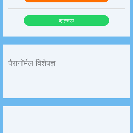
व्हाट्सएप
पैरानॉर्मल विशेषज्ञ