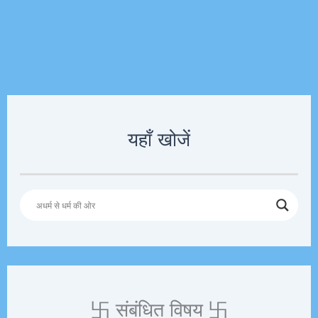
यहाँ खोजें
卐 संबंधित विषय 卐