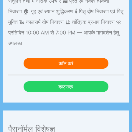
संतुलन तथा मानसिक उपचार 👻 प्रेत एवं नकारात्मकता
निवारण 🏠 गृह एवं स्थान शुद्धिकरण 🕯️ पितृ दोष निवारण एवं पितृ
मुक्ति 🐍 कालसर्प दोष निवारण 🔮 तांत्रिक प्रभाव निवारण 🌼
प्रतिदिन 10:00 AM से 7:00 PM — आपके मार्गदर्शन हेतु
उपलब्ध
कॉल करें
व्हाट्सएप
पैरानॉर्मल विशेषज्ञ