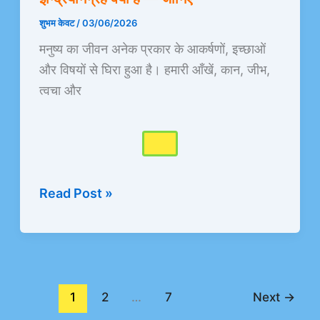
है
—
शुभम केवट
/
03/06/2026
जानिए
मनुष्य का जीवन अनेक प्रकार के आकर्षणों, इच्छाओं
और विषयों से घिरा हुआ है। हमारी आँखें, कान, जीभ,
त्वचा और
Read Post »
1
2
…
7
Next
→