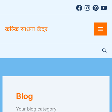
A
Skip
r
to
c
h
content
i
v
कल्कि साधना केंद्र
e
s
Sea
Blog
Your blog category