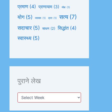
प्रमाण
(4)
प्राणायाम
(3)
मोक्ष
(1)
सत्य
(7)
योग
(5)
व्यायाम
(1)
व्रत
(1)
सदाचार
(5)
सिद्धांत
(4)
साधन
(2)
स्वास्थ्य
(5)
पुराने लेख