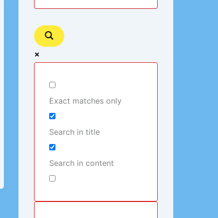
Exact matches only
Search in title
Search in content