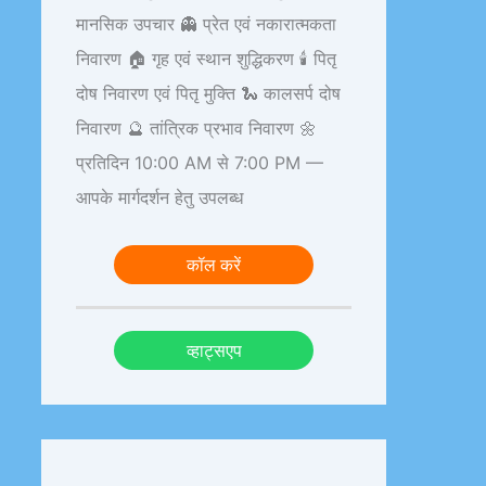
मानसिक उपचार 👻 प्रेत एवं नकारात्मकता
निवारण 🏠 गृह एवं स्थान शुद्धिकरण 🕯️ पितृ
दोष निवारण एवं पितृ मुक्ति 🐍 कालसर्प दोष
निवारण 🔮 तांत्रिक प्रभाव निवारण 🌼
प्रतिदिन 10:00 AM से 7:00 PM —
आपके मार्गदर्शन हेतु उपलब्ध
कॉल करें
व्हाट्सएप