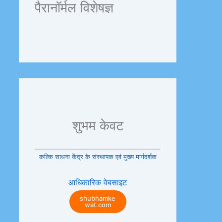
पैरानॉर्मल विशेषज्ञ
शुभम केवट
कल्कि साधना केंद्र के संस्थापक एवं मुख्य मार्गदर्शक
आधिकारिक वेबसाइट
shubhamke
wat.com