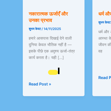
नकारात्मक
धर्म
ऊर्जाएँ
और
नकारात्मक ऊर्जाएँ और
धर्म और
और
अधर्म
उनका प्रभाव
उनका
मे
शुभम केव
प्रभाव
अंतर
शुभम केवट
/
14/11/2025
धर्म और 
हमारे आसपास दिखाई देने वाली
आस्था के
दुनिया केवल भौतिक नहीं है —
जीवन की 
इसके पीछे एक अदृश्य ऊर्जा-तंत्र
वह
कार्य करता है। यही […]
Read P
Read Post »