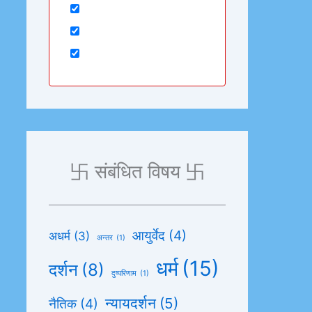
卐 संबंधित विषय 卐
आयुर्वेद
(4)
अधर्म
(3)
अन्तर
(1)
धर्म
(15)
दर्शन
(8)
दुष्परिणाम
(1)
न्यायदर्शन
(5)
नैतिक
(4)