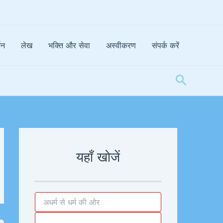
्शन
लेख
भक्ति और सेवा
अस्वीकरण
संपर्क करें
Search
A
r
c
यहाँ खोजें
h
i
v
e
s