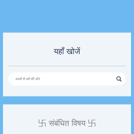
यहाँ खोजें
卐 संबंधित विषय 卐