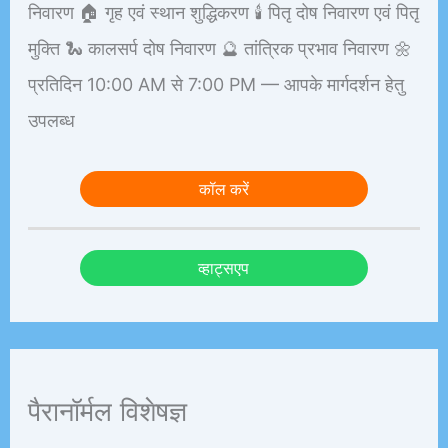
निवारण 🏠 गृह एवं स्थान शुद्धिकरण 🕯️ पितृ दोष निवारण एवं पितृ
मुक्ति 🐍 कालसर्प दोष निवारण 🔮 तांत्रिक प्रभाव निवारण 🌼
प्रतिदिन 10:00 AM से 7:00 PM — आपके मार्गदर्शन हेतु
उपलब्ध
कॉल करें
व्हाट्सएप
पैरानॉर्मल विशेषज्ञ