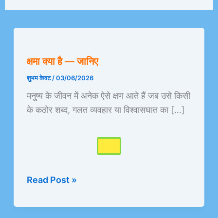
क्षमा
क्या
क्षमा क्या है — जानिए
है
—
शुभम केवट
/
03/06/2026
जानिए
मनुष्य के जीवन में अनेक ऐसे क्षण आते हैं जब उसे किसी
के कठोर शब्द, गलत व्यवहार या विश्वासघात का […]
Read Post »