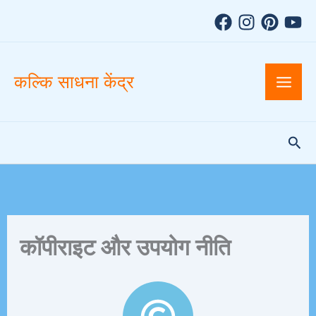
A
Skip
r
to
c
h
content
i
v
कल्कि साधना केंद्र
e
s
Sea
कॉपीराइट और उपयोग नीति