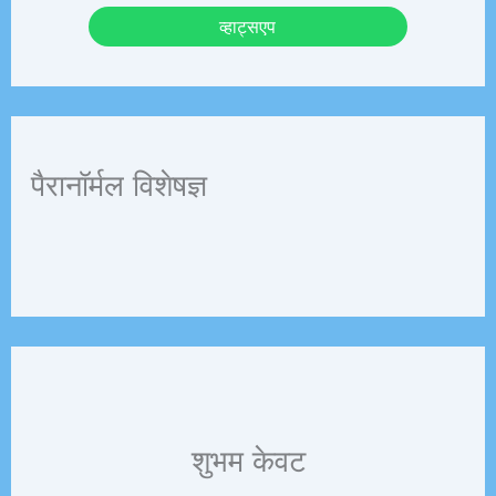
व्हाट्सएप
पैरानॉर्मल विशेषज्ञ
शुभम केवट