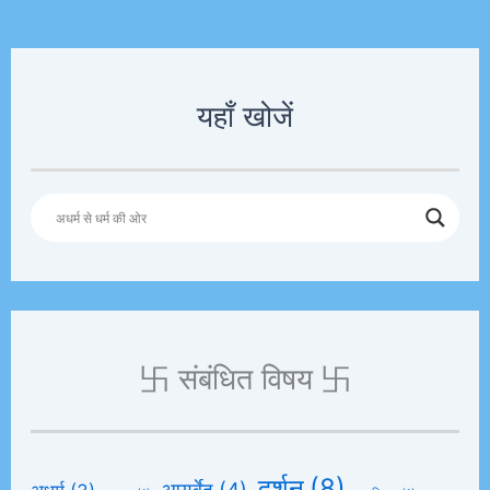
यहाँ खोजें
卐 संबंधित विषय 卐
दर्शन
(8)