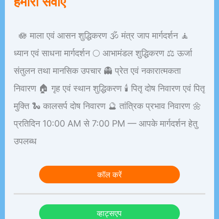
हमारी सेवाएँ
🪷 माला एवं आसन शुद्धिकरण 🕉️ मंत्र जाप मार्गदर्शन 🧘
ध्यान एवं साधना मार्गदर्शन 🌕 आभामंडल शुद्धिकरण ⚖️ ऊर्जा
संतुलन तथा मानसिक उपचार 👻 प्रेत एवं नकारात्मकता
निवारण 🏠 गृह एवं स्थान शुद्धिकरण 🕯️ पितृ दोष निवारण एवं पितृ
मुक्ति 🐍 कालसर्प दोष निवारण 🔮 तांत्रिक प्रभाव निवारण 🌼
प्रतिदिन 10:00 AM से 7:00 PM — आपके मार्गदर्शन हेतु
उपलब्ध
कॉल करें
व्हाट्सएप