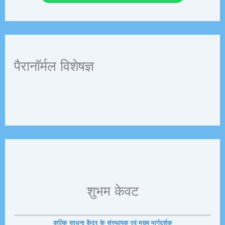
पैरानॉर्मल विशेषज्ञ
शुभम केवट
कल्कि साधना केंद्र के संस्थापक एवं मुख्य मार्गदर्शक