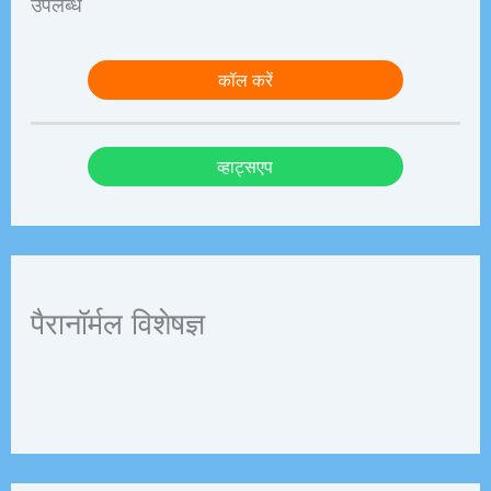
उपलब्ध
कॉल करें
व्हाट्सएप
पैरानॉर्मल विशेषज्ञ