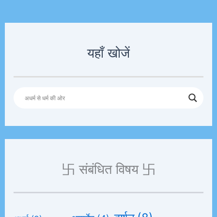
यहाँ खोजें
卐 संबंधित विषय 卐